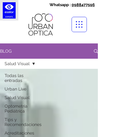
Whatsapp :
0988477596
BLOG
Salud Visual
Todas las
entradas
Urban Live
Salud Visual
Optometría
Pediátrica
Tips y
Recomendaciones
Acreditaciones