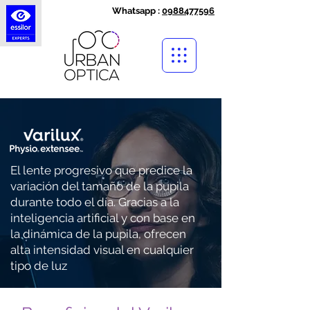
Whatsapp :
0988477596
El lente progresivo que predice la
variación del tamaño de la pupila
durante todo el día. Gracias a la
inteligencia artificial y con base en
la dinámica de la pupila, ofrecen
alta intensidad visual en cualquier
tipo de luz