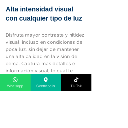
Alta intensidad visual
con cualquier tipo de luz
Disfruta mayor contraste y nitidez
visual, incluso en condiciones de
poca luz, sin dejar de mantener
una alta calidad en la visión de
cerca. Captura más detalles e
información visual, lo cual te
permite ver y disfrutar más,
independientemente de la hora
Whatsapp
Centropolis
Tik Tok
del día.