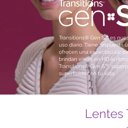
Transitions® Gen S™ es nues
uso diario. Tiene respuesta úl
ofrecen una espectacular pa
brindan visión en HD al ritmo
Transitions® Gen S™, superp
superfluidez en tu vida.
Lentes 