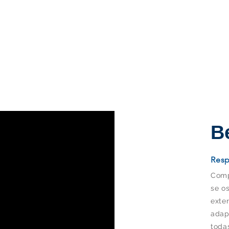
B
Resp
Comp
se o
exte
adap
toda