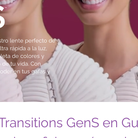
tro lente perfecto de
tra rápida a la luz,
leta de colores y
 de tu vida. Con
oder en tus gafas y
Transitions GenS en Gu