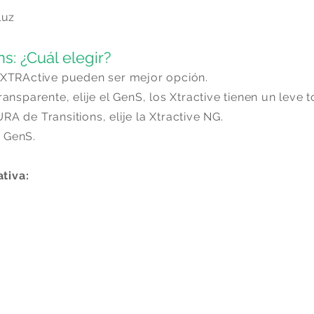
luz
ns: ¿Cuál elegir?
s XTRActive pueden ser mejor opción.
ansparente, elije el GenS, los Xtractive tienen un leve 
A de Transitions, elije la Xtractive NG.
a GenS.
tiva: