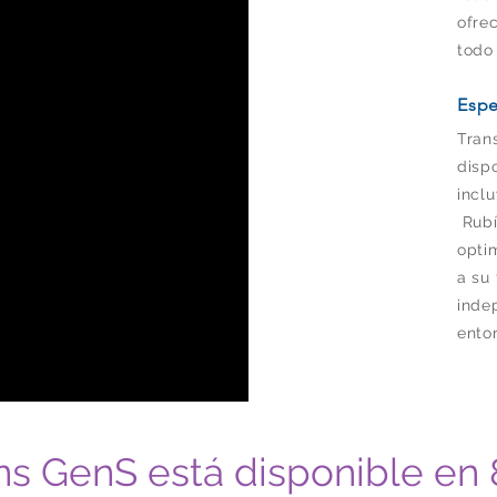
ofre
todo
Espe
Tran
dispo
incl
Rubí
opti
a su
inde
ento
ons GenS está disponible en 