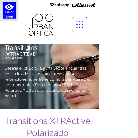
Whatsapp :
0988477596
Desafía el brillo. Si alguna vez te encuentras
con la luz del sol, o con el resplandor
reflejado en superficies como la carretera o el
agua, las lentes Transitions® XTRActive®
Polarized™ están diseñadas exclusivamente
para ti.
Transitions XTRActive
Polarizado