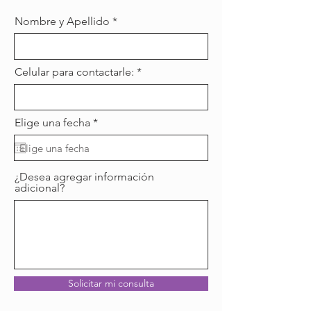
Nombre y Apellido
Celular para contactarle:
r
Elige una fecha
*
e
q
u
i
¿Desea agregar información
r
adicional?
e
d
Solicitar mi consulta