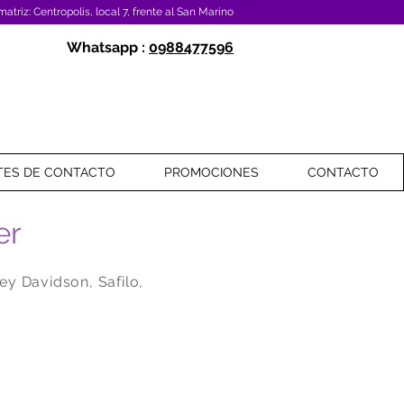
atriz: Centropolis, local 7, frente al San Marino
Whatsapp :
0988477596
TES DE CONTACTO
PROMOCIONES
CONTACTO
er
y Davidson, Safilo,