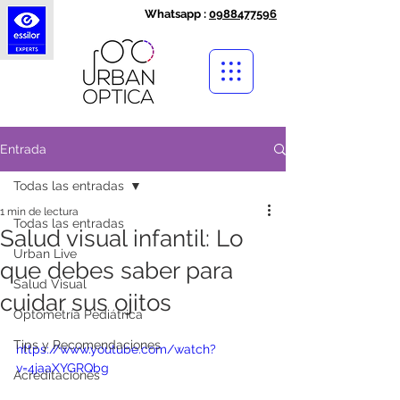
Whatsapp :
0988477596
Entrada
Todas las entradas
1 min de lectura
Todas las entradas
Salud visual infantil: Lo
Urban Live
que debes saber para
Salud Visual
cuidar sus ojitos
Optometría Pediátrica
Tips y Recomendaciones
https://www.youtube.com/watch?
v=4jaaXYGRQbg
Acreditaciones