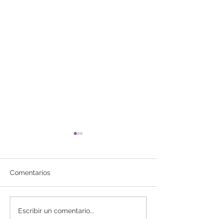
Comentarios
10 Ejercicios geniales
La verdadera r
Escribir un comentario...