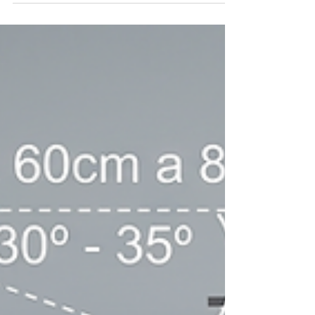
zonas de trabajo de cerca e intermedia pero
sacrifica la zona de lejos, de ahí su nombre,
porque no está diseñado para uso permanente,
sino solo para una ocupación específica (de ahí
se deriva “ocupacional”).